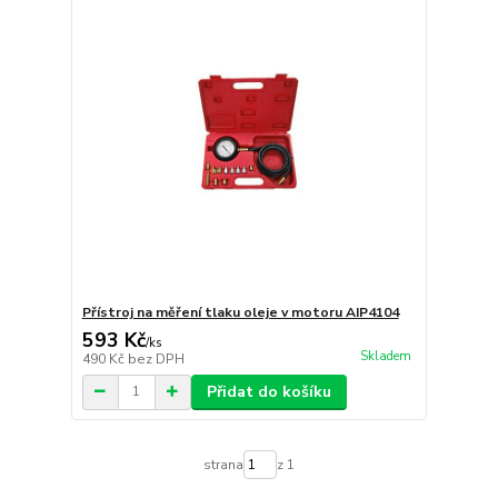
Přístroj na měření tlaku oleje v motoru AIP4104
593 Kč
/
ks
Skladem
490 Kč
bez DPH
Přidat do košíku
strana
z 1