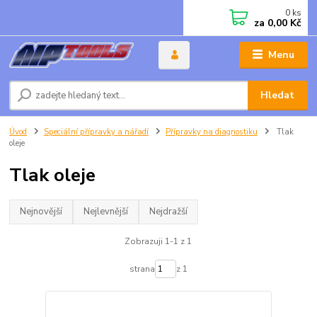
0
ks
za
0,00 Kč
Menu
Hledat
Úvod
Speciální přípravky a nářadí
Přípravky na diagnostiku
Tlak
oleje
Tlak oleje
Nejnovější
Nejlevnější
Nejdražší
Zobrazuji 1-1 z 1
strana
z 1