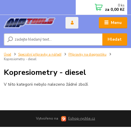
0
ks
za
0,00 Kč
Menu
Hledat
Úvod
Speciální přípravky a nářadí
Přípravky na diagnostiku
Kopresiometry - diesel
Kopresiometry - diesel
V této kategorii nebylo nalezeno žádné zboží.
Vytvořeno na
Eshop-rychle.cz