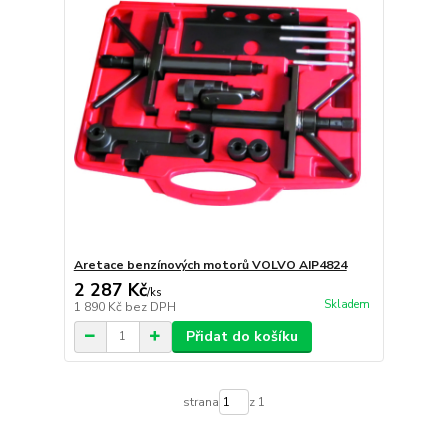
Aretace benzínových motorů VOLVO AIP4824
2 287 Kč
/
ks
Skladem
1 890 Kč
bez DPH
Přidat do košíku
strana
z 1