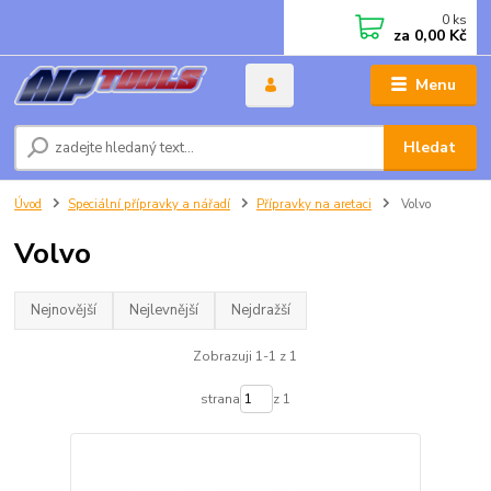
0
ks
za
0,00 Kč
Menu
Hledat
Úvod
Speciální přípravky a nářadí
Přípravky na aretaci
Volvo
Volvo
Nejnovější
Nejlevnější
Nejdražší
Zobrazuji 1-1 z 1
strana
z 1