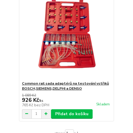
Common rail sada adaptérů na testování vstřiků
BOSCH,SIEMENS,DELPHI a DENSO
1 089 Kč
926 Kč
/
ks
Skladem
765 Kč
bez DPH
Přidat do košíku