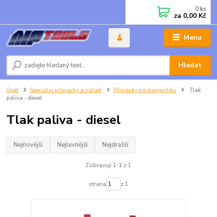
0
ks
za
0,00 Kč
Menu
Hledat
Úvod
Speciální přípravky a nářadí
Přípravky na diagnostiku
Tlak
paliva - diesel
Tlak paliva - diesel
Nejnovější
Nejlevnější
Nejdražší
Zobrazuji 1-1 z 1
strana
z 1