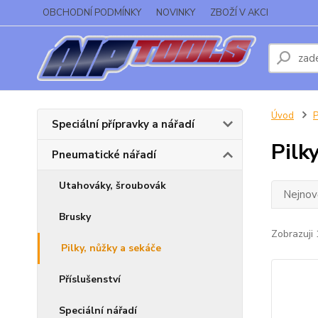
OBCHODNÍ PODMÍNKY
NOVINKY
ZBOŽÍ V AKCI
Úvod
P
Speciální přípravky a nářadí
Pilk
Pneumatické nářadí
Utahováky, šroubovák
Nejnově
Brusky
Zobrazuji 
Pilky, nůžky a sekáče
Příslušenství
Speciální nářadí