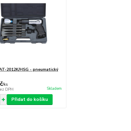
AT-2012K/HSG - pneumatický
č
/
ks
Skladem
ez DPH
Přidat do košíku