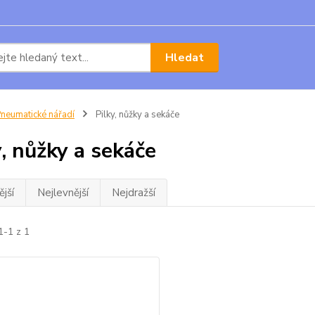
Hledat
neumatické nářadí
Pilky, nůžky a sekáče
y, nůžky a sekáče
jší
Nejlevnější
Nejdražší
1-1 z 1