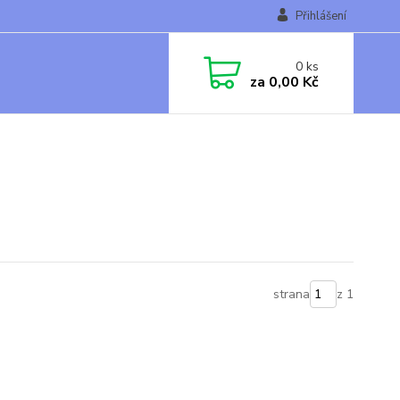
Přihlášení
0
ks
za
0,00 Kč
strana
z 1