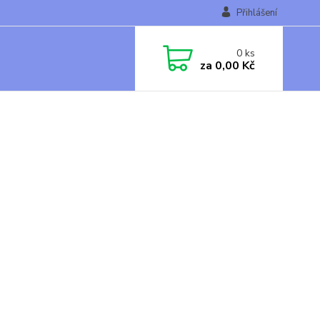
Přihlášení
0
ks
za
0,00 Kč