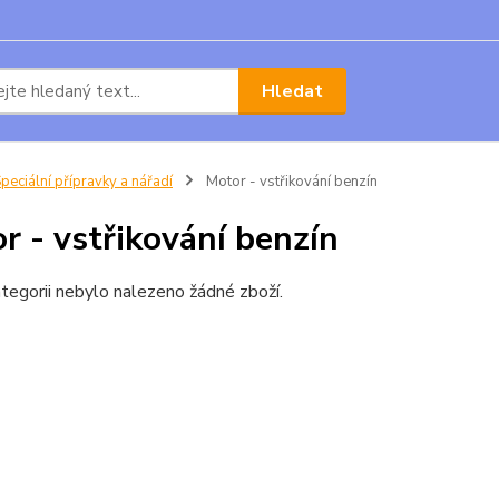
Hledat
peciální přípravky a nářadí
Motor - vstřikování benzín
r - vstřikování benzín
tegorii nebylo nalezeno žádné zboží.