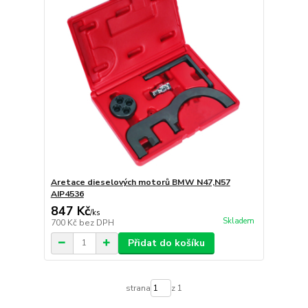
Aretace dieselových motorů BMW N47,N57
AIP4536
847 Kč
/
ks
Skladem
700 Kč
bez DPH
Přidat do košíku
strana
z 1