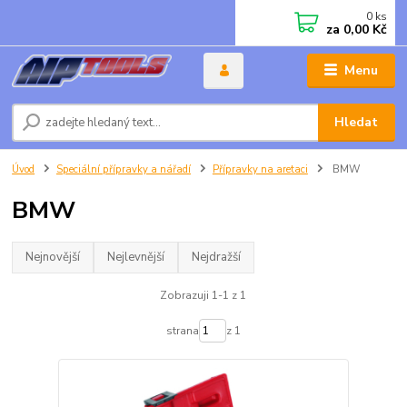
0
ks
za
0,00 Kč
Menu
Hledat
Úvod
Speciální přípravky a nářadí
Přípravky na aretaci
BMW
BMW
Nejnovější
Nejlevnější
Nejdražší
Zobrazuji 1-1 z 1
strana
z 1