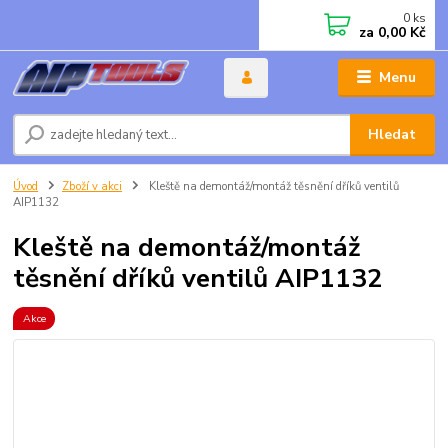
0
ks
za
0,00 Kč
Menu
Hledat
Úvod
Zboží v akci
Kleště na demontáž/montáž těsnění dříků ventilů
AIP1132
Kleště na demontáž/montáž
těsnění dříků ventilů AIP1132
Akce