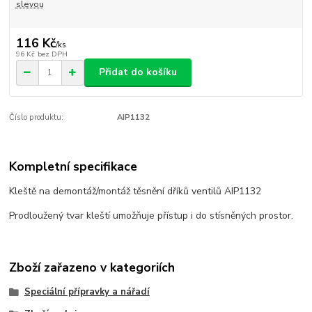
slevou
116 Kč
/
ks
96 Kč
bez DPH
Přidat do košíku
Číslo produktu:
AIP1132
Kompletní specifikace
Kleště na demontáž/montáž těsnění dříků ventilů AIP1132
Prodloužený tvar kleští umožňuje přístup i do stísněných prostor.
Zboží zařazeno v kategoriích
Speciální přípravky a nářadí