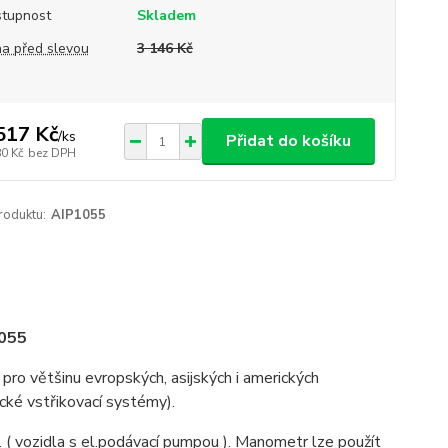
tupnost
Skladem
a před slevou
3 146 Kč
517 Kč
/
ks
Přidat do košíku
80 Kč
bez DPH
roduktu:
AIP1055
1055
 pro většinu evropských, asijských i amerických
cké vstřikovací systémy).
. ( vozidla s el.podávací pumpou ). Manometr lze použít