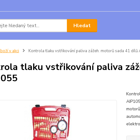
Hledat
boží v akci
Kontrola tlaku vstřikování paliva zážeh. motorů sada 41 dílů
rola tlaku vstřikování paliva zá
1055
Kontro
AIP105
motorů
automo
elektro