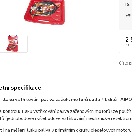
Dos
Cen
2 
2 0
Číslo p
tní specifikace
 tlaku vstřikování paliva zážeh. motorů sada 41 dílů AIP
na kontrolu tlaku vstřikování paliva zážehových motorů lze použít
ů (jednobodové i vícebodové vstřikování, mechanické i elektroni
t i na měření tlaku paliva v primárním okruhu dieselových motorů