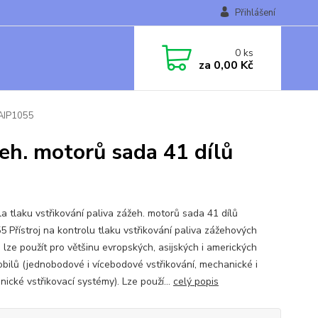
Přihlášení
0
ks
za
0,00 Kč
 AIP1055
žeh. motorů sada 41 dílů
la tlaku vstřikování paliva zážeh. motorů sada 41 dílů
5 Přístroj na kontrolu tlaku vstřikování paliva zážehových
 lze použít pro většinu evropských, asijských i amerických
bilů (jednobodové i vícebodové vstřikování, mechanické i
nické vstřikovací systémy). Lze použí...
celý popis