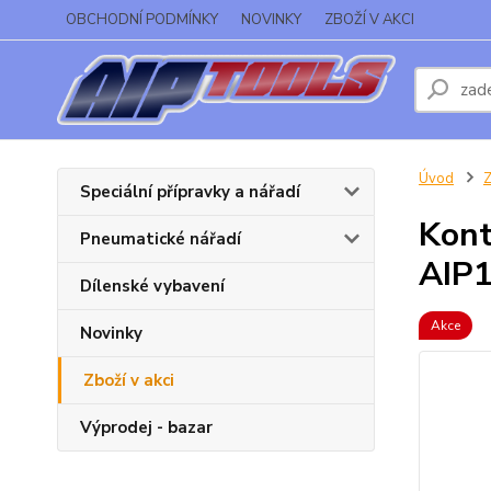
OBCHODNÍ PODMÍNKY
NOVINKY
ZBOŽÍ V AKCI
Úvod
Z
Speciální přípravky a nářadí
Kont
Pneumatické nářadí
AIP
Dílenské vybavení
Akce
Novinky
Zboží v akci
Výprodej - bazar