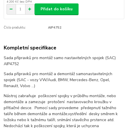
4 200 Kč
bez DPH
Přidat do košíku
Číslo produktu:
AIP4752
Kompletní specifikace
Sada přípravků pro montáž samo nastavitelných spojek (SAC)
AIP4752
Sada přípravků pro montáž a demontáž samonastavitelných
spojek (SAC - vozy VW/Audi, BMW, Mercedes-Benz, Opel,
Renault, Volvo ...)
Nástroj zabraňuje poškození spojky v průběhu montáže, nebo
demontáže a zamezuje protočení nastavovacího kroužku v
přítlačné desce. Pomocí sady provedeme předepnutí tažného
talíře během demontáže a montáže,vystředění desky směrem k
ložisku nebo k tažnému talíři, snímání stavěcího prstence atd.
Nedochází tak k poškození spojky, která je uchycena