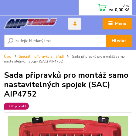
0
ks
za
0,00 Kč
Menu
Hledat
Úvod
Speciální přípravky a nářadí
Sada přípravků pro montáž samo
nastavitelných spojek (SAC) AIP4752
Sada přípravků pro montáž samo
nastavitelných spojek (SAC)
AIP4752
TOP produkt