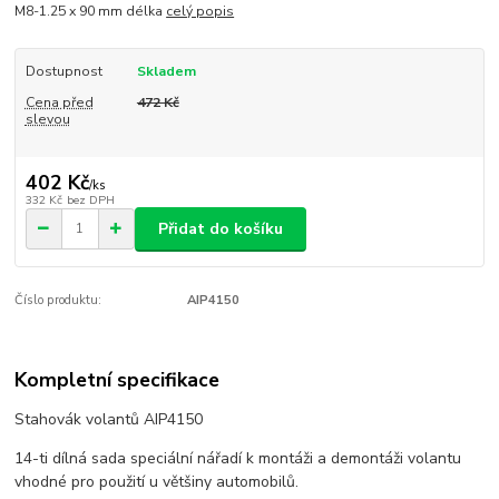
M8-1.25 x 90 mm délka
celý popis
Dostupnost
Skladem
Cena před
472 Kč
slevou
402 Kč
/
ks
332 Kč
bez DPH
Přidat do košíku
Číslo produktu:
AIP4150
Kompletní specifikace
Stahovák volantů AIP4150
14-ti dílná sada speciální nářadí k montáži a demontáži volantu
vhodné pro použití u většiny automobilů.