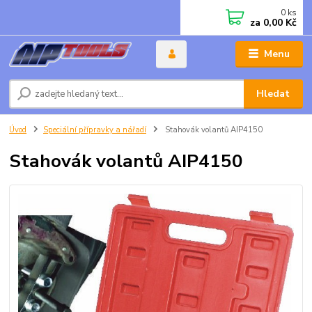
0
ks
za
0,00 Kč
Menu
Hledat
Úvod
Speciální přípravky a nářadí
Stahovák volantů AIP4150
Stahovák volantů AIP4150