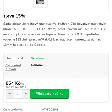
sleva 15%
Sada obsahuje ráčnový utahovák ½“ čtyřhran, 7 ks kovaných nástrčných
hlavic 1/2" (9-10-11-13-14-17-19mm), prodlužovaní kus 1/2" Dr. x 3", klíč-
imbus, nipl, olejnička a mini-olejovač. Parametry : 69 Nm spotřeba
vzduchu 113 l/min pracovní tlak 6,3 bar regulace momentu závit max.
13mm hadice Js ...
celý popis
Dostupnost
Skladem
Cena před
1 004 Kč
slevou
854 Kč
/
ks
706 Kč
bez DPH
Přidat do košíku
Číslo produktu:
AT-5002SG