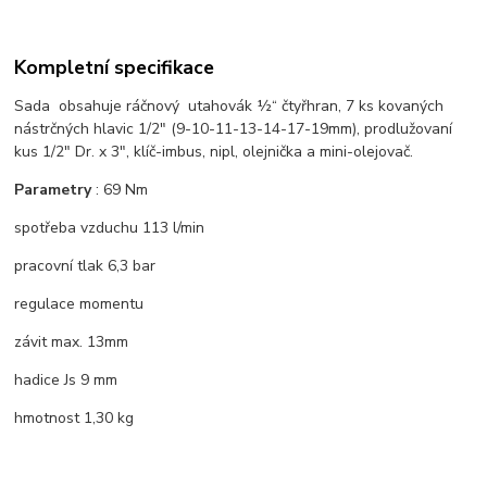
Kompletní specifikace
Sada obsahuje ráčnový utahovák ½“ čtyřhran, 7 ks kovaných
nástrčných hlavic 1/2" (9-10-11-13-14-17-19mm), prodlužovaní
kus 1/2" Dr. x 3", klíč-imbus, nipl, olejnička a mini-olejovač.
Parametry
: 69 Nm
spotřeba vzduchu 113 l/min
pracovní tlak 6,3 bar
regulace momentu
závit max. 13mm
hadice Js 9 mm
hmotnost 1,30 kg