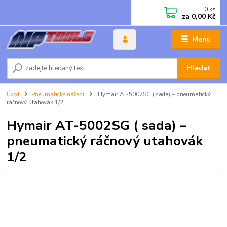
0
ks
za
0,00 Kč
Menu
Hledat
Úvod
Pneumatické nářadí
Hymair AT-5002SG ( sada) – pneumatický
ráčnový utahovák 1/2
Hymair AT-5002SG ( sada) –
pneumatický ráčnový utahovák
1/2